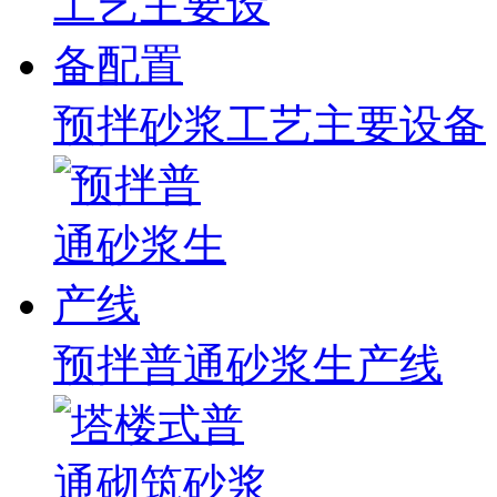
预拌砂浆工艺主要设备
预拌普通砂浆生产线