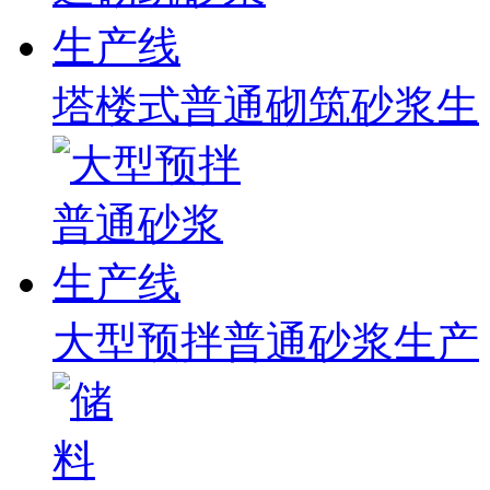
塔楼式普通砌筑砂浆生
大型预拌普通砂浆生产