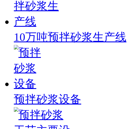
10万吨预拌砂浆生产线
预拌砂浆设备