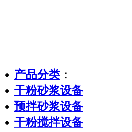
产品分类
：
干粉砂浆设备
预拌砂浆设备
干粉搅拌设备