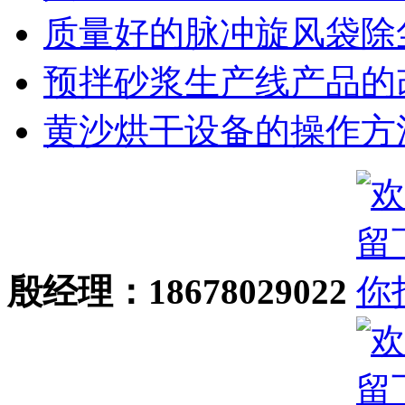
质量好的脉冲旋风袋除尘.
预拌砂浆生产线产品的改.
黄沙烘干设备的操作方法.
殷经理：18678029022