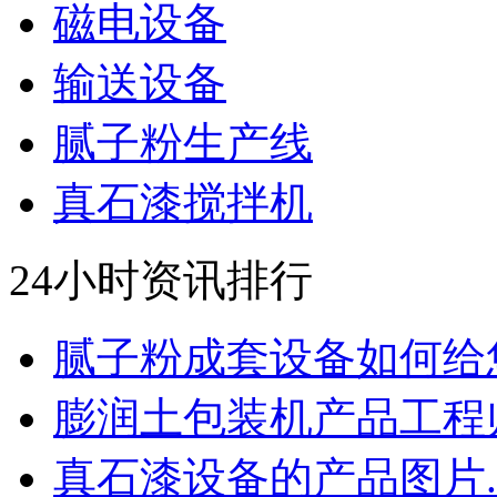
磁电设备
输送设备
腻子粉生产线
真石漆搅拌机
24小时资讯排行
腻子粉成套设备如何给您.
膨润土包装机产品工程师.
真石漆设备的产品图片..