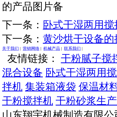
的产品图片备
下一条：
卧式干湿两用搅
下一条：
黄沙烘干设备的
关于我们
|
营销网络
|
机械产品
|
联系我们
|
友情链接：
干粉腻子搅
混合设备
卧式干湿两用搅
拌机
集装箱液袋
保温材
干粉搅拌机
干粉砂浆生产
山东翔宇机械制造有限公司