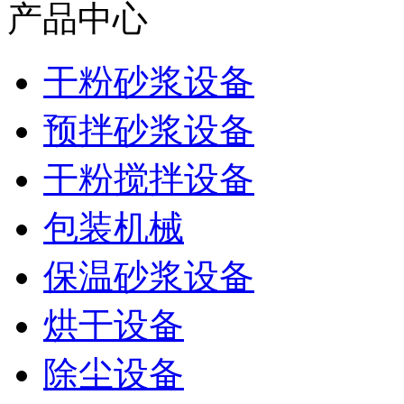
产品中心
干粉砂浆设备
预拌砂浆设备
干粉搅拌设备
包装机械
保温砂浆设备
烘干设备
除尘设备