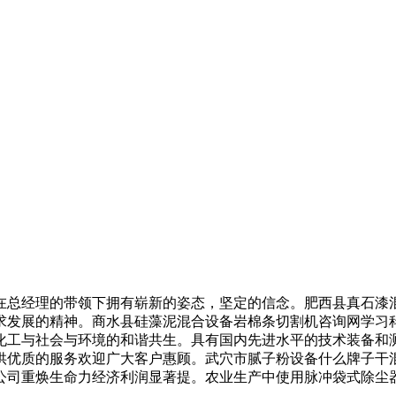
总经理的带领下拥有崭新的姿态，坚定的信念。肥西县真石漆混
求发展的精神。商水县硅藻泥混合设备岩棉条切割机咨询网学习
化工与社会与环境的和谐共生。具有国内先进水平的技术装备和
供优质的服务欢迎广大客户惠顾。武穴市腻子粉设备什么牌子干
公司重焕生命力经济利润显著提。农业生产中使用脉冲袋式除尘