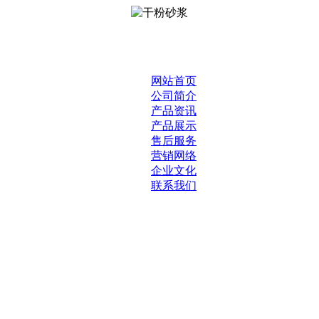
网站首页
公司简介
产品资讯
产品展示
售后服务
营销网络
企业文化
联系我们