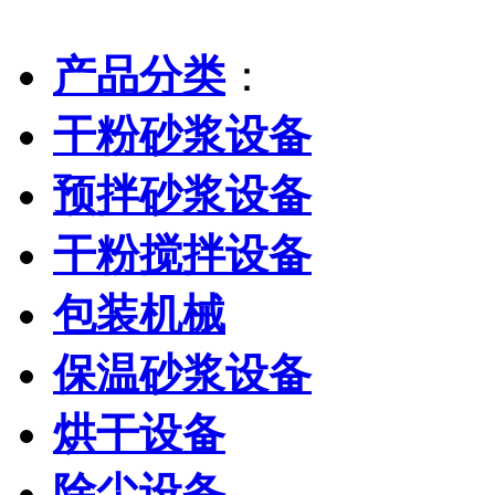
产品分类
：
干粉砂浆设备
预拌砂浆设备
干粉搅拌设备
包装机械
保温砂浆设备
烘干设备
除尘设备