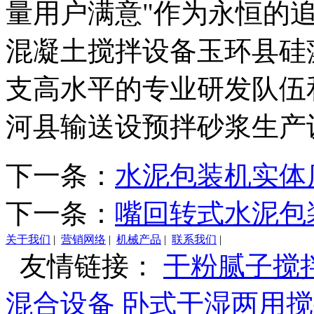
量用户满意"作为永恒的
混凝土搅拌设备玉环县硅
支高水平的专业研发队伍
河县输送设预拌砂浆生产
下一条：
水泥包装机实体
下一条：
嘴回转式水泥包
关于我们
|
营销网络
|
机械产品
|
联系我们
|
友情链接：
干粉腻子搅
混合设备
卧式干湿两用搅