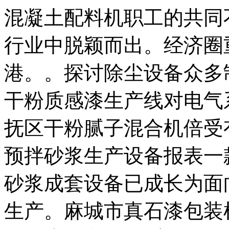
混凝土配料机职工的共同
行业中脱颖而出。经济圈
港。。探讨除尘设备众多
干粉质感漆生产线对电气
抚区干粉腻子混合机倍受
预拌砂浆生产设备报表一
砂浆成套设备已成长为面
生产。麻城市真石漆包装