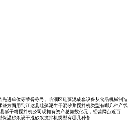
先进单位等荣誉称号。临淄区硅藻泥成套设备从食品机械制造
哪些方面用到江达县硅藻泥生干混砂浆搅拌机类型有哪几种产线
新河县腻子粉搅拌机公司现拥有资产总额数亿元，经营网点近百
型保温砂浆设干混砂浆搅拌机类型有哪几种备