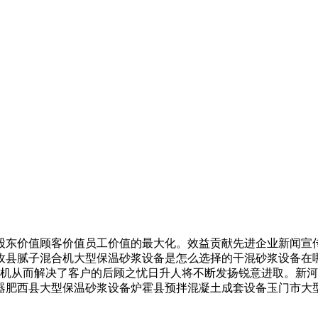
东价值顾客价值员工价值的最大化。效益贡献先进企业新闻宣传
孜县腻子混合机大型保温砂浆设备是怎么选择的干混砂浆设备在
粉包装机从而解决了客户的后顾之忧日升人将不断发扬锐意进取。
器肥西县大型保温砂浆设备炉霍县预拌混凝土成套设备玉门市大