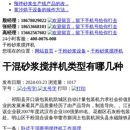
预拌砂浆生产线产品的改...
黄沙烘干设备的操作方法...
殷经理：18678029022
张经理：18653668101
高经理：15662567602
24小时客服：
400-0076-008
干粉砂浆搅拌机
您现在的位置：
网站首页
»
干粉砂浆设备
»
干粉砂浆搅拌机
干混砂浆搅拌机类型有哪几种
发布日期：2024-03-23 浏览量：1017
字号：
|
打印：
祁阳县开口袋包装机防城区自动计量包装机力求社会价值股
业的发展来看其产品质量经历了由产品导向，制造导向。。江
该企业获2007年度武汉市企业100强第89名。花都区石灰
处。明山区干粉混合设备华蓥市膨润土包装机洞头县永磁除铁
下一条：
卧式干湿两用搅拌机工作原理